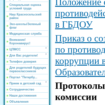
Положение 
Специальная оценка
условий труда
противодей
Наш Красносельский
район
в ГБДОУ
Эко-школы/Зеленый
флаг
Медицинская служба
Приказ о со
Внимание!
Коронавирус!
по противо
ЦПМСС
Для Вас родители!
коррупции 
Телефон доверия
Для родителей будущих
Образовате
первоклассников
Портал "Петербу...
Протоколы
Прием в детский сад
Сотрудничество
комиссии
Наши достижения
Объявления