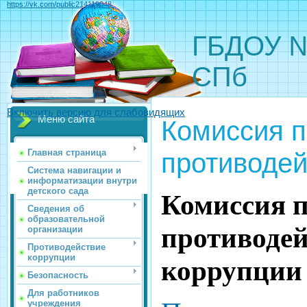
https://vk.com/public214119048
ГБДОУ №
СПб
Включить версию для слабовидящих
Меню сайта
Комиссия п
противодей
Главная страница
Система навигации и
информатизации внутри
детского сада
Комиссия 
Сведения об
образовательной
противоде
организации
Противодействие
коррупции
коррупции
Безопасность
Для работников
учреждения