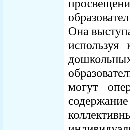
просвещен
образовате
Она выступ
используя 
дошкольны
образовате
могут опер
содержание
колле
индивидуал