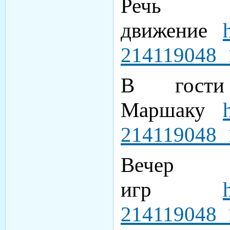
Речь
движение
214119048_
В гост
Маршаку
214119048_
Вечер 
игр
214119048_