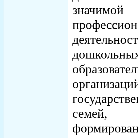
значим
профессион
деятельн
дошкольны
образовате
организаци
государств
семей, 
формиров