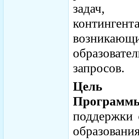
задач, 
континге
возникающ
образовате
запросов.
Цель
Программ
поддержки 
образова