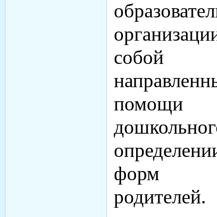
образовате
организаци
собой 
направлен
помощи
дошкольног
определен
форм п
родителей.