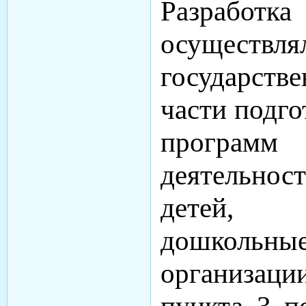
Разработ
осуществл
государств
части подго
программ п
деятельнос
детей,
дошкольные
организаци