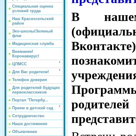
Специальная оценка
условий труда
В нашем
Наш Красносельский
район
(официал
Эко-школы/Зеленый
флаг
Вконтакт
Медицинская служба
Внимание!
познакоми
Коронавирус!
ЦПМСС
учреждени
Для Вас родители!
Телефон доверия
Программ
Для родителей будущих
первоклассников
родител
Портал "Петербу...
Прием в детский сад
представит
Сотрудничество
Наши достижения
Объявления