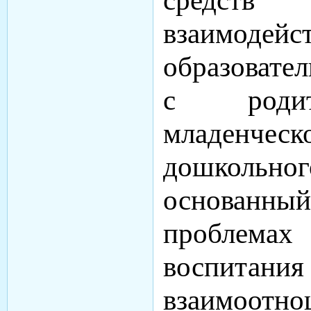
средст
взаимодейс
образовате
с родит
младенчес
дошкольн
основанны
проблем
восп
взаимоотно