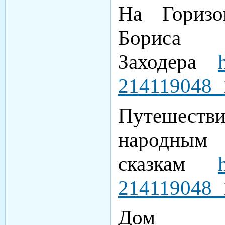
На Горизо
Бориса
Заходера
214119048_
Путешест
народным
сказкам
214119048
Дом 