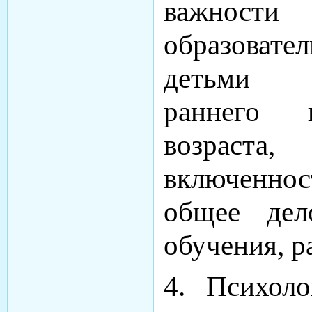
важности 
образоват
детьми м
раннего 
возраст
включенно
общее дел
обучения, р
4. Психоло