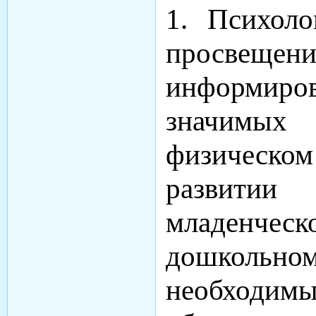
1. Психоло
просв
информиров
значимых
физическо
развит
младенче
дошкольн
необходим