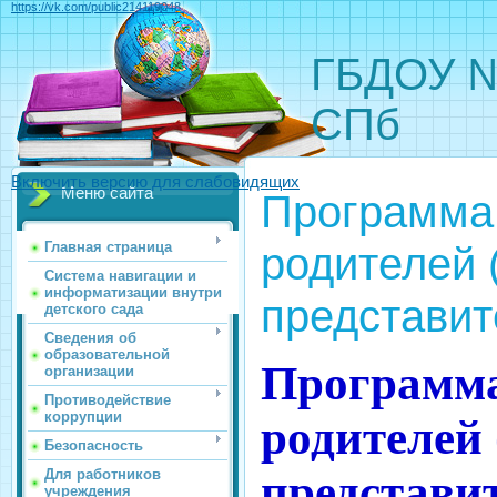
https://vk.com/public214119048
ГБДОУ №
СПб
Включить версию для слабовидящих
Меню сайта
Программа
родителей 
Главная страница
Система навигации и
информатизации внутри
представит
детского сада
Сведения об
образовательной
Программа
организации
Противодействие
коррупции
родителей
Безопасность
Для работников
представи
учреждения