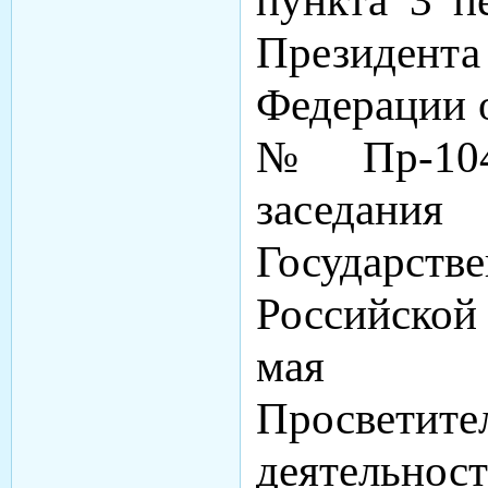
пункта 3 п
Президен
Федерации о
№ Пр-104
заседани
Государст
Российско
мая 2
Просветите
деятельн