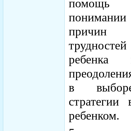
помощь 
пониман
причин в
трудност
ребенка
преодолени
в выборе
стратегии 
ребенком.