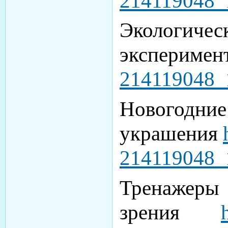
214119048_
Экологичес
экспериме
214119048_
Новогодние
украшения
214119048_
Трена
зрения