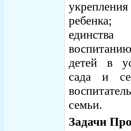
укрепления
ребенка;
единств
воспитан
детей в ус
сада и се
воспитател
семьи.
Задачи Пр