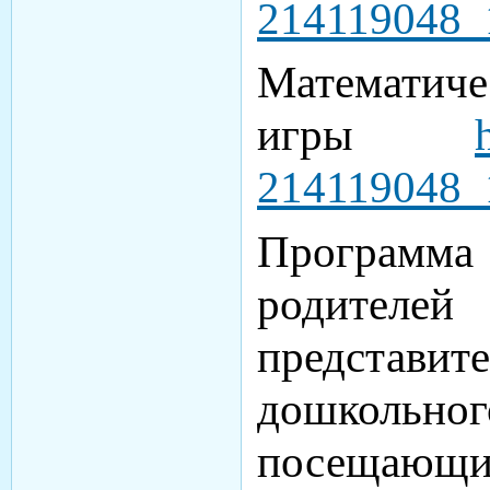
214119048
Математиче
игры
214119048_
Программ
родител
представ
дошкольн
посещающ